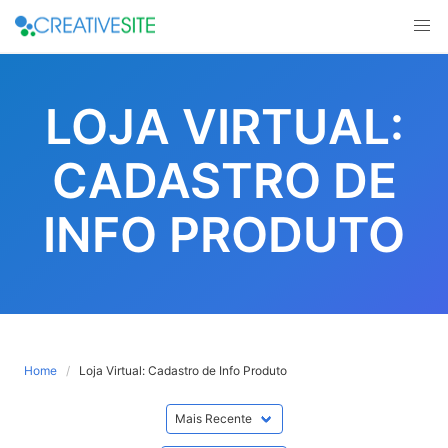
Skip
to
LOJA VIRTUAL:
content
CADASTRO DE
INFO PRODUTO
Home
Loja Virtual: Cadastro de Info Produto