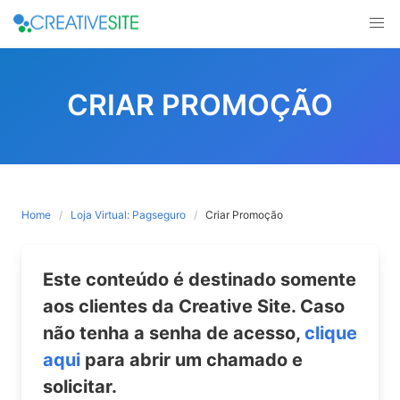
Skip
to
CRIAR PROMOÇÃO
content
Home
Loja Virtual: Pagseguro
Criar Promoção
Este conteúdo é destinado somente
aos clientes da Creative Site. Caso
não tenha a senha de acesso,
clique
aqui
para abrir um chamado e
solicitar.